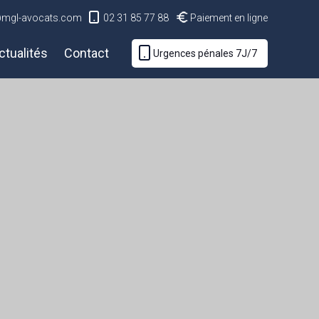
@mgl-avocats.com
02 31 85 77 88
Paiement en ligne
ctualités
Contact
Urgences pénales 7J/7